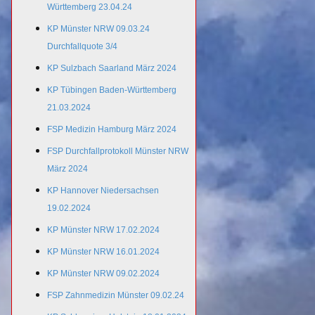
Württemberg 23.04.24
KP Münster NRW 09.03.24
Durchfallquote 3/4
KP Sulzbach Saarland März 2024
KP Tübingen Baden-Württemberg
21.03.2024
FSP Medizin Hamburg März 2024
FSP Durchfallprotokoll Münster NRW
März 2024
KP Hannover Niedersachsen
19.02.2024
KP Münster NRW 17.02.2024
KP Münster NRW 16.01.2024
KP Münster NRW 09.02.2024
FSP Zahnmedizin Münster 09.02.24