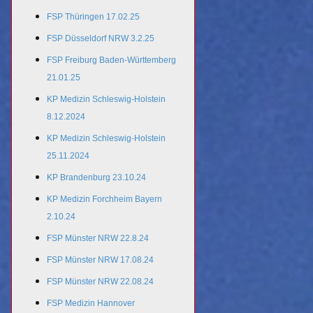
FSP Thüringen 17.02.25
FSP Düsseldorf NRW 3.2.25
FSP Freiburg Baden-Württemberg
21.01.25
KP Medizin Schleswig-Holstein
8.12.2024
KP Medizin Schleswig-Holstein
25.11.2024
KP Brandenburg 23.10.24
KP Medizin Forchheim Bayern
2.10.24
FSP Münster NRW 22.8.24
FSP Münster NRW 17.08.24
FSP Münster NRW 22.08.24
FSP Medizin Hannover