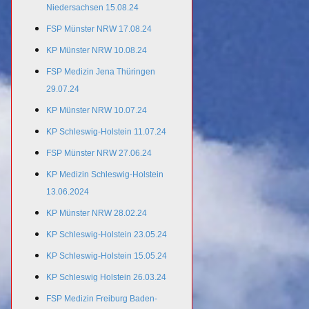
Niedersachsen 15.08.24
FSP Münster NRW 17.08.24
KP Münster NRW 10.08.24
FSP Medizin Jena Thüringen
29.07.24
KP Münster NRW 10.07.24
KP Schleswig-Holstein 11.07.24
FSP Münster NRW 27.06.24
KP Medizin Schleswig-Holstein
13.06.2024
KP Münster NRW 28.02.24
KP Schleswig-Holstein 23.05.24
KP Schleswig-Holstein 15.05.24
KP Schleswig Holstein 26.03.24
FSP Medizin Freiburg Baden-