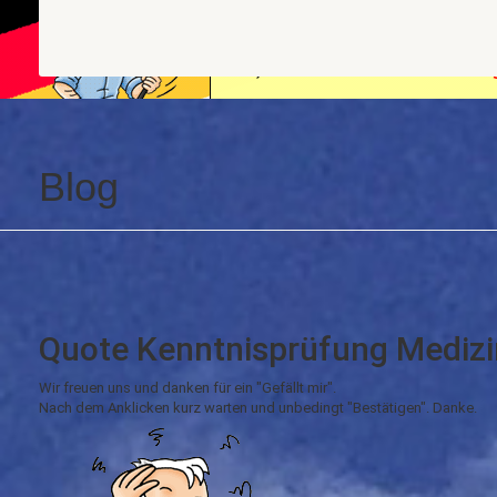
Blog
Quote Kenntnisprüfung Medizi
Wir freuen uns und danken für ein "Gefällt mir".
Nach dem Anklicken kurz warten und unbedingt "Bestätigen". Danke.