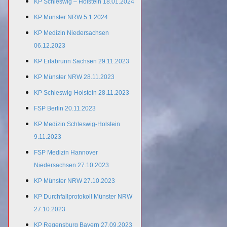
KP Schleswig – Holstein 18.01.2024
KP Münster NRW 5.1.2024
KP Medizin Niedersachsen
06.12.2023
KP Erlabrunn Sachsen 29.11.2023
KP Münster NRW 28.11.2023
KP Schleswig-Holstein 28.11.2023
FSP Berlin 20.11.2023
KP Medizin Schleswig-Holstein
9.11.2023
FSP Medizin Hannover
Niedersachsen 27.10.2023
KP Münster NRW 27.10.2023
KP Durchfallprotokoll Münster NRW
27.10.2023
KP Regensburg Bayern 27.09.2023