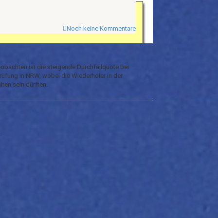
Noch keine Kommentare
eobachten ist die steigende Durchfallquote bei
rüfung in NRW, wobei die Wiederholer in der
alten sein dürften.