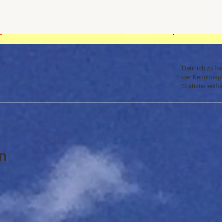
Deutlich zu b
der Kenntnisp
Statistik enth
n