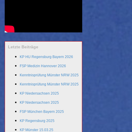
Letzte Beiträge
KP HU Regensburg Bayern 2026
FSP Medizin Hannover 2026
Kenntnisprüfung Münster NRW 2025
Kenntnisprüfung Münster NRW 2025
KP Niedersachsen 2025
KP Niedersachsen 2025
FSP München Bayern 2025
KP Regensburg 2025
KP Münster 15.03.25